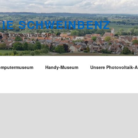
LIE SCHWEINBENZ
 mit Kindern Lea und Paul
omputermuseum
Handy-Museum
Unsere Photovoltaik-A