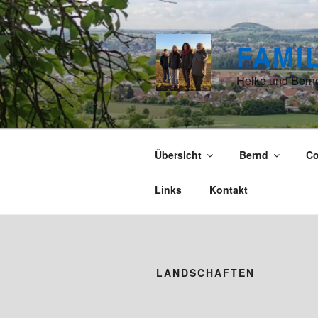
Zum
Inhalt
springen
FAMI
Heike und Bernd
Übersicht
Bernd
C
Links
Kontakt
LANDSCHAFTEN