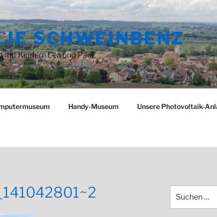
LIE SCHWEINBENZ
 mit Kindern Lea und Paul
mputermuseum
Handy-Museum
Unsere Photovoltaik-An
_141042801~2
Suchen
nach: