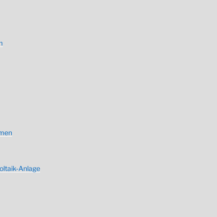
m
hmen
ltaik-Anlage